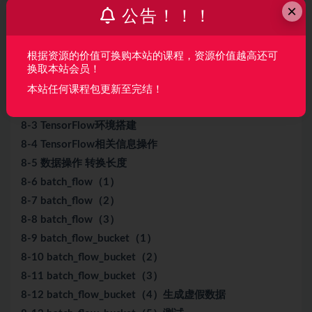
第8章 聊天机器人训练-TensorFlow的模型前期处理
×
公告！！！
本章介绍了TensorFlow关于模型的处理部分的内容，其中
包括GPU和CPU的选择，batch的操作等，这些方法是模型
根据资源的价值可换购本站的课程，资源价值越高还可
训练的基础，在模型训练过程中起着关键的作用。
换取本站会员！
8-1 线程处理（1）
本站任何课程包更新至完结！
8-2 线程处理（2）
8-3 TensorFlow环境搭建
8-4 TensorFlow相关信息操作
8-5 数据操作 转换长度
8-6 batch_flow（1）
8-7 batch_flow（2）
8-8 batch_flow（3）
8-9 batch_flow_bucket（1）
8-10 batch_flow_bucket（2）
8-11 batch_flow_bucket（3）
8-12 batch_flow_bucket（4）生成虚假数据