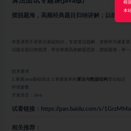
算法
面试
专题课(
java
版)
根
本
摆脱题海，高频经典题目归纳讲解；以练代学
本套课程不讲算法基础知识，专攻算法题解。讲师作为诸多算
试题全面归类梳理，带你掌握高效解题思路，摆脱题海，举一
技术要求
1.掌握Java基础语法 2.掌握基本的
算法与数据结构
理论知识
环境参数
开发语言：Java
试看链接：
https://pan.baidu.com/s/1GrzM
相关推荐：