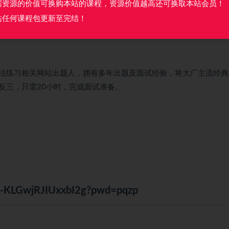
据资源的价值可换购本站的课程，资源价值越高还可换取本站会员！
站任何课程包更新至完结！
，短期高效完成面试准备
法练习相关网站出题人，拥有多年出题及面试经验，将大厂主流经典
反三，只需20小时，完成面试准备。
Mo-KLGwjRJIUxxbI2g?pwd=pqzp