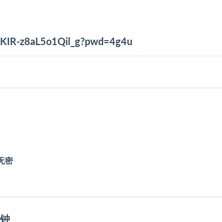
vXKIR-z8aL5o1Qil_g?pwd=4g4u
无密
分钟