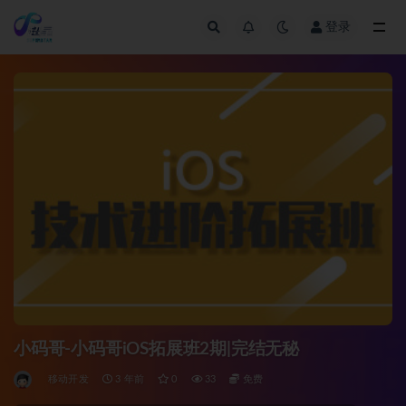
登录
全部
小码哥-小码哥iOS拓展班2期|完结无秘
移动开发
3 年前
0
33
免费