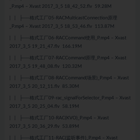
_P.mp4 – Xvast 2017_3_5 18_42_52.flv 59.28M
| | ├──格式工厂05-RACMulticastConnection原理
_P.mp4 – Xvast 2017_3_5 18_53_46.flv 113.87M
| | ├──格式工厂06-RACCommand使用_P.mp4 – Xvast
2017_3_5 19_21_47.flv 166.19M
| | ├──格式工厂07-RACCommand原理_P.mp4 – Xvast
2017_3_5 19_48_08.flv 120.32M
| | ├──格式工厂08-RACCommand(场景)_P.mp4 – Xvast
2017_3_5 20_12_11.flv 85.30M
| | ├──格式工厂09-rac_signalForSelector_P.mp4 – Xvast
2017_3_5 20_25_04.flv 58.19M
| | ├──格式工厂10-RAC(KVO)_P.mp4 – Xvast
2017_3_5 20_36_29.flv 53.89M
| | ├──格式工厂11-RAC(监听事件)_P.mp4 – Xvast