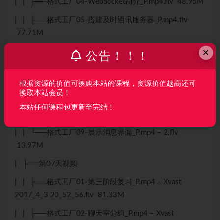
| | ├──格式工厂04-WebSocket简介_P.mp4.flv 48.95M
| | ├──格式工厂05-搭建及时通讯服务器_P.mp4.flv
77.71M
×
| | ├──格式工厂06-SocketIO通讯_P.mp4.flv 241.77M
公告！！！
| | ├──格式工厂07-socket三次握手_P.mp4.flv
239.80M
根据资源的价值可换购本站的课程，资源价值越高还可
换取本站会员！
| | ├──格式工厂08-导入
本站任何课程包更新至完结！
JSQMessageViewController_P.mp4.flv 164.19M
| | └──格式工厂09-展示消息界面_P.mp4 – 2.flv
13.97M
| ├──第07天视频
| | ├──格式工厂01-第三阶段复习_P.mp4 – Xvast
2017_4_3 20_52_56.flv 81.33M
| | ├──格式工厂02-聊天室分组_P.mp4 – Xvast