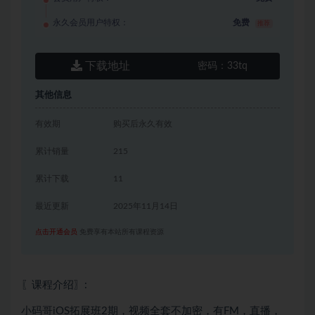
永久会员用户特权：
免费
推荐
下载地址
密码：
33tq
其他信息
有效期
购买后永久有效
累计销量
215
累计下载
11
最近更新
2025年11月14日
点击开通会员
免费享有本站所有课程资源
〖课程介绍〗:
小码哥iOS拓展班2期，视频全套不加密，有FM，直播，