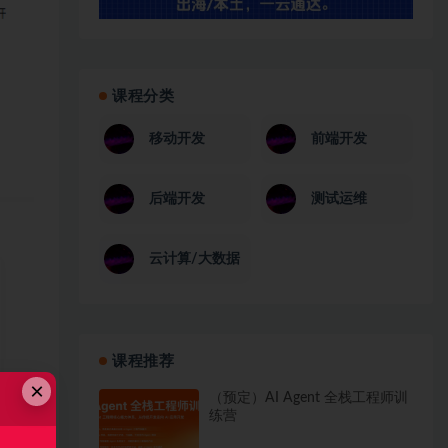
课程分类
移动开发
前端开发
后端开发
测试运维
云计算/大数据
课程推荐
×
（预定）AI Agent 全栈工程师训
练营