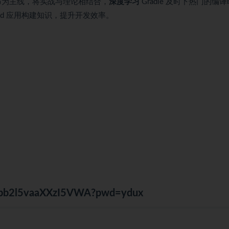
布为主线，将实战与理论相结合，
深度学习
Gradle 及时下热门的编
id 应用构建知识，提升开发效率。
lVpb2l5vaaXXzI5VWA?pwd=ydux