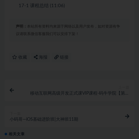
17-1 课程总结 (11:06)
声明：
本站所有资料均来源于网络以及用户发布，如对资源有争
议请联系微信客服我们可以安排下架！
收藏
海报
链接
上一篇
移动互联网高级开发正式课VIP课程-码牛学院【第二
期】完结无密
下一篇
小码哥—iOS基础进阶班|大神班11期
相关文章