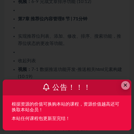
视频：
6-9 完成文章排序功能 (10:12)
第7章 推荐位内容管理
8 节 | 71分钟
实现推荐位列表、添加、修改、排序、搜索功能，推
荐位状态的更改等功能。
收起列表
视频：
7-1 数据推送功能开发-推送相关html元素构建
(10:19)
×
视频：
7-2 数据推送功能开发-JS交互实现 (08:03)
公告！！！
视频：
7-3 数据推送功能开发-后台功能实现 (12:50)
视频：
7-4 完成推荐位列表功能 (10:47)
根据资源的价值可换购本站的课程，资源价值越高还可
换取本站会员！
视频：
7-5 完成推荐位的添加 (11:36)
本站任何课程包更新至完结！
视频：
7-6 完成推荐位修改功能 (06:48)
视频：
7-7 完成推荐位状态的修改 (06:08)