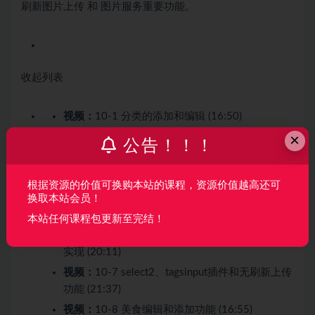
刷新图片上传 和 图片服务重要功能。
收起列表
视频：
10-1 分类的添加和编辑 (16:50)
×
视频：
10-2 分类列表，删除和恢复 (10:33)
公告！！！
视频：
10-3 可视化编辑器ueditor配置 (11:58)
视频：
10-4 ueditor 后台上传配置。 (15:30)
根据资源的价值可换购本站的课程，资源价值越高还可
视频：
10-5 editor上传图片和通用上传服务封装
换取本站会员！
(18:52)
本站任何课程包更新至完结！
视频：
10-6 editor图片列表展示和分页多种方式
实现 (20:11)
视频：
10-7 select2、tagsinput插件和无刷新上传
功能 (21:37)
视频：
10-8 美食编辑和添加功能 (16:55)