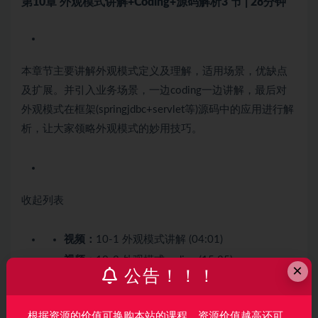
第10章 外观模式讲解+Coding+源码解析
3 节 | 28分钟
本章节主要讲解外观模式定义及理解，适用场景，优缺点
及扩展。并引入业务场景，一边coding一边讲解，最后对
外观模式在框架(springjdbc+servlet等)源码中的应用进行解
析，让大家领略外观模式的妙用技巧。
收起列表
视频：
10-1 外观模式讲解 (04:01)
视频：
10-2 外观模式coding (15:25)
×
公告！！！
视频：
10-3 外观模式源码解析
(springjdbc+myabtis+tomcat) (07:56)
根据资源的价值可换购本站的课程，资源价值越高还可