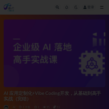
登录
全部
AI 应用定制化+Vibe Coding开发，从基础到高手
实战（完结）
AI
3 月前
2
95
55