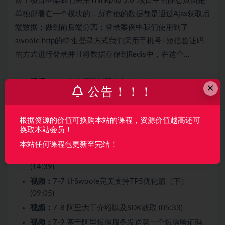
段！项目框架我们采用Thinkphp 5.0 ,项目中的静态页面是
单独部署在一个模块的，所有他的数据都是通过Ajax获取后
端数据；做到前后端分离；登录案例中我们使用到了
swoole http的特性,登录方式我们采用手机号+短信验证码
的方式进行登录并且将数据存储到Redis中，在这个…
视频：
7-1 实战环境部署准备 (13:40)
×
公告！！！
视频：
7-2 登录流程介绍 (03:37)
视频：
7-3 让Swoole完美支持TP5(上) (09:53)
根据资源的价值可换购本站的课程，资源价值越高还可
视频：
7-4 让Swoole完美支持TP5（中） (08:56)
换取本站会员！
视频：
7-5 让Swoole完美支持TP5（下） (08:53)
本站任何课程包更新至完结！
视频：
7-6 让Swoole完美支持TP5优化篇（上）
(14:39)
视频：
7-7 让Swoole完美支持TP5优化篇（下）
(09:05)
视频：
7-8 阿里大于介绍以及SDK获取 (05:33)
视频：
7-9 基于阿里短信服务发送第一个短信验证码