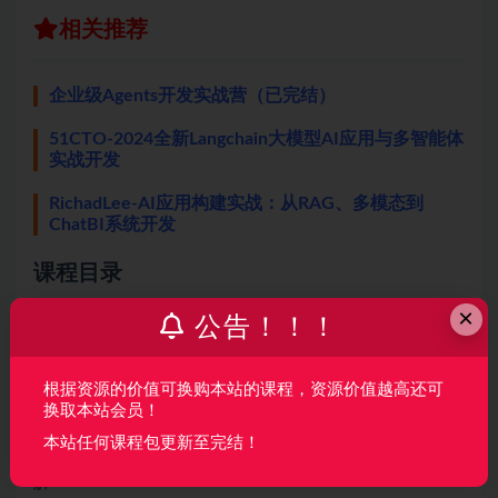
相关推荐
企业级Agents开发实战营（已完结）
51CTO-2024全新Langchain大模型AI应用与多智能体
实战开发
RichadLee-AI应用构建实战：从RAG、多模态到
ChatBI系统开发
课程目录
×
公告！！！
第1周 AI 智能体价值解码与项目蓝图绘制
视频：1-1 第1章 多智能体开发特训营–课程概述及学习安
根据资源的价值可换购本站的课程，资源价值越高还可
排
换取本站会员！
视频：1-2 第2章 学面通AI如何让学习面试效率翻倍
本站任何课程包更新至完结！
视频：1-3 第3章 【学面通AI】多模态多智能体项目需求拆
解