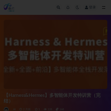
登录
全部
【Harness&Hermes】多智能体开发特训营（完
结）
AI
2 月前
1
128
168