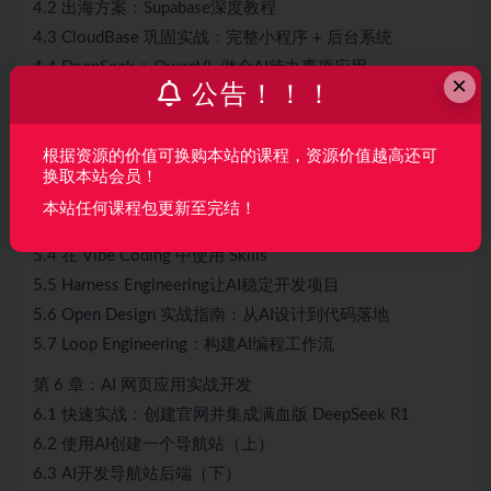
4.2 出海方案：Supabase深度教程
4.3 CloudBase 巩固实战：完整小程序 + 后台系统
4.4 DeepSeek + QwenVL 做个AI待办事项应用
×
公告！！！
4.5 开发一个全栈天气 OOTD 小程序
第 5 章：新时代的AI编程工具和技巧
根据资源的价值可换购本站的课程，资源价值越高还可
5.1 用Claude Code开发一个超赚钱的AI编程文档工具
换取本站会员！
5.2 Codex 入门完整版：制作一个英语背单词应用
本站任何课程包更新至完结！
5.3 MCP完整实战
5.4 在 Vibe Coding 中使用 Skills
5.5 Harness Engineering让AI稳定开发项目
5.6 Open Design 实战指南：从AI设计到代码落地
5.7 Loop Engineering：构建AI编程工作流
第 6 章：AI 网页应用实战开发
6.1 快速实战：创建官网并集成满血版 DeepSeek R1
6.2 使用AI创建一个导航站（上）
6.3 AI开发导航站后端（下）