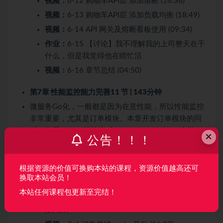
视频：
6-12 购物车API层 添加熔断 (16:36)
视频：
6-13 购物车API层 添加负载均衡 (18:49)
视频：
6-14 API 网关及熔断看板使用 (09:34)
作业：
6-15 【讨论】我不理解我的上司整天在干
什么，但是我觉得他在瞎忙活
视频：
6-16 章节总结 (04:50)
第7章 性能监控能力完善
11 节 | 143分钟
微服务Go化，一般都是因为在意性能，所以性能监控
非常重要，尤其是订单模块。本章开发订单模块的同
时，使用Docker快速完成promethues+grafana安装，
×
公告！！！
并接入项目中，完成性能监控台
根据资源的价值可换购本站的课程，资源价值越高还可
视频：
7-1 监控系统prometheus基本介绍 (16:58)
换取本站会员！
视频：
7-2 docker-compose 基础介绍 (09:23)
本站任何课程包更新至完结！
视频：
7-3 docker-compose 具体使用的例子
(13:26)