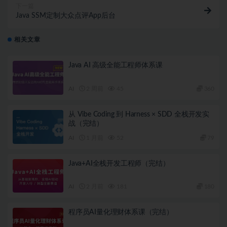
下一篇
Java SSM定制大众点评App后台
相关文章
Java AI 高级全能工程师体系课
AI
2 周前
45
360
从 Vibe Coding 到 Harness × SDD 全栈开发实
战（完结）
AI
1 月前
52
79
Java+AI全栈开发工程师（完结）
AI
2 月前
181
180
程序员AI量化理财体系课（完结）