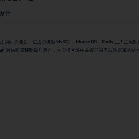
设计
语法的同学准备，在逐步讲解
MySQL
、
MongoDB
、
Redis
三大主流数
易的网易新闻
移动端
前后台，在实操实练中掌握不同类型数据库的特