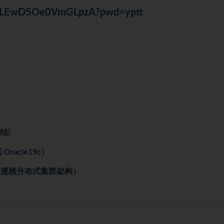
JMcLEwD5Oe0VmGLpzA?pwd=yptt
结)
racle19c）
、大规模分布式集群架构）