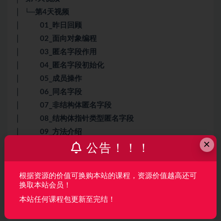
│ └─第4天视频
│ 01_昨日回顾
│ 02_面向对象编程
│ 03_匿名字段作用
│ 04_匿名字段初始化
│ 05_成员操作
│ 06_同名字段
│ 07_非结构体匿名字段
│ 08_结构体指针类型匿名字段
│ 09_方法介绍
×
│ 10_面向过程和面向对象函数区别
公告！！！
│ 11_结构体类型添加方法
│ 12_方法使用总结
根据资源的价值可换购本站的课程，资源价值越高还可
│ 13_值语义和引用语义
换取本站会员！
│ 14_指针类型和普通类型的方法集
本站任何课程包更新至完结！
│ 15_方法的继承