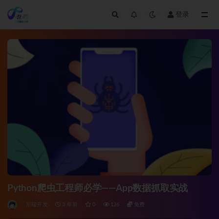
登录
全部
Python爬虫工程师必学——App数据抓取实战
后端开发
3 年前
0
126
免费