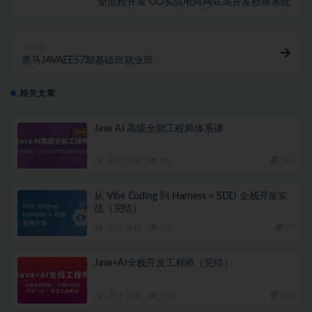
全流程开发 GO实战电商网站高并发秒杀系统
下一篇
黑马JAVAEE57期基础班就业班
相关文章
Java AI 高级全能工程师体系课
AI
2 周前
45
360
从 Vibe Coding 到 Harness × SDD 全栈开发实
战（完结）
AI
1 月前
52
79
Java+AI全栈开发工程师（完结）
AI
2 月前
180
180