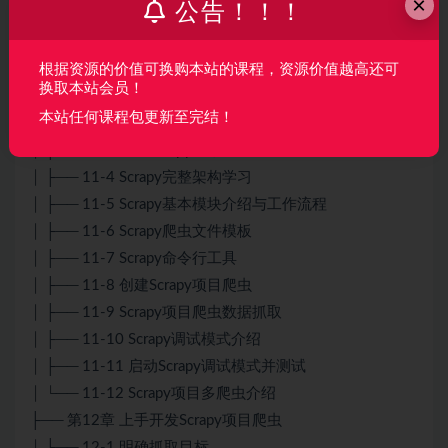
×
公告！！！
│ ├── 10-5 正则表达式-边界匹配
│ └── 10-6 正则表达式-贪婪和非贪婪模式
根据资源的价值可换购本站的课程，资源价值越高还可
├── 第11章 【第三阶段】从实践入手学习Python爬虫
换取本站会员！
│ ├── 11-1 第三阶段学习安排
本站任何课程包更新至完结！
│ ├── 11-2 Scrapy框架能解决什么问题
│ ├── 11-3 安装Scrapy框架
│ ├── 11-4 Scrapy完整架构学习
│ ├── 11-5 Scrapy基本模块介绍与工作流程
│ ├── 11-6 Scrapy爬虫文件模板
│ ├── 11-7 Scrapy命令行工具
│ ├── 11-8 创建Scrapy项目爬虫
│ ├── 11-9 Scrapy项目爬虫数据抓取
│ ├── 11-10 Scrapy调试模式介绍
│ ├── 11-11 启动Scrapy调试模式并测试
│ └── 11-12 Scrapy项目多爬虫介绍
├── 第12章 上手开发Scrapy项目爬虫
│ ├── 12-1 明确抓取目标