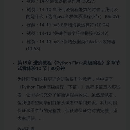
视频：
14-9 装饰器的副作用 (08:27)
视频：
14-10 当我们谈编程能力的时候，我们谈
的是什么（选自
java
全栈体系课程小节） (06:09)
视频：
14-11 py3.8新增海象运算符 (10:04)
视频：
14-12 f关键字做字符串拼接 (02:49)
视频：
14-13 py3.7新增数据类dataclass装饰器
(11:58)
第15章 进阶教程《Python Flask高级编程》多章节
试看体验
10 节 | 80分钟
为让同学们选择更适合进阶提升的教程，特申请了
《Python Flask高级编程（下篇）》课程多篇章内容试
看，让同学们充分了解新课程再购买。虽然是试看，
但我也希望同学们能够从试看中学到知识。我尽可能
保证试看章节的完整性，但很难保证绝对的完整，望
大家理解。…
收起列表