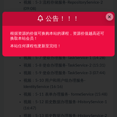
视频：
5-3 流程存储服务-RepositoryService-2
(09:08)
×
视频：
5-4 流程运转 操控服务-RuntimeService-1
公告！！！
(03:01)
视频：
5-5 流程运转 操控服务-RuntimeService-2
根据资源的价值可换购本站的课程，资源价值越高还可
(16:16)
换取本站会员！
视频：
5-6 流程运转 操控服务-RuntimeService-3
本站任何课程包更新至完结！
(21:16)
视频：
5-7 使命办理服务-TaskService-1 (14:28)
视频：
5-8 使命办理服务-TaskService-2 (15:31)
视频：
5-9 使命办理服务-TaskService-3 (07:44)
视频：
5-10 用户和用户组办理服务-
IdentityService (16:16)
视频：
5-11 表单办理服务- formeService (15:48)
视频：
5-12 前史数据办理服务-HistoryService-1
(16:47)
视频：
5-13 前史数据办理服务-HistoryService-2