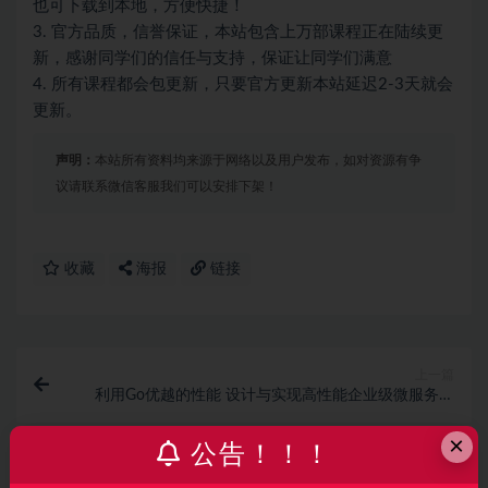
也可下载到本地，方便快捷！
3. 官方品质，信誉保证，本站包含上万部课程正在陆续更
新，感谢同学们的信任与支持，保证让同学们满意
4. 所有课程都会包更新，只要官方更新本站延迟2-3天就会
更新。
声明：
本站所有资料均来源于网络以及用户发布，如对资源有争
议请联系微信客服我们可以安排下架！
收藏
海报
链接
上一篇
利用Go优越的性能 设计与实现高性能企业级微服务网
关
×
公告！！！
下一篇
Python3入门人工智能 掌握机器学习+深度学习 提升实