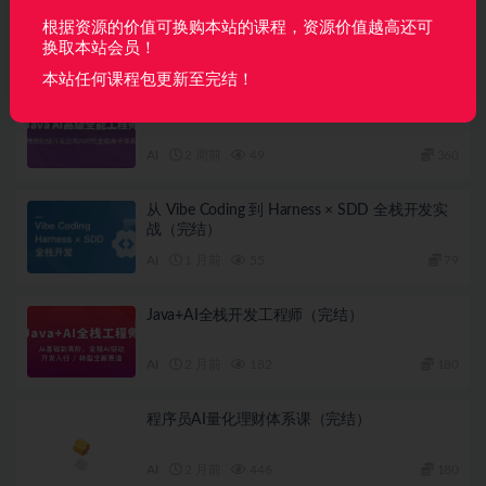
战能力
根据资源的价值可换购本站的课程，资源价值越高还可
换取本站会员！
相关文章
本站任何课程包更新至完结！
Java AI 高级全能工程师体系课
AI
2 周前
49
360
从 Vibe Coding 到 Harness × SDD 全栈开发实
战（完结）
AI
1 月前
55
79
Java+AI全栈开发工程师（完结）
AI
2 月前
182
180
程序员AI量化理财体系课（完结）
AI
2 月前
446
180