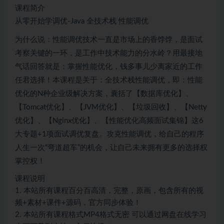
课程简介
从零开始学调优-Java 全技术栈 性能调优
为什么说：性能调优技术一直是市场上的香饽饽，是面试
考察关键的一环，是工作中技术能力的分水岭？用最接地
气话回答就是：掌握性能优化，钱多事儿少离家近的工作
任君选择！本课程是关于：全技术栈性能调优，即：性能
优化的N种企业级解决方案，囊括了【数据库优化】、
【Tomcat优化】、【JVM优化】、【垃圾回收】、【Netty
优化】、【Nginx优化】、【性能优化高频面试集锦】这6
大专题+1项面试调优复盘。攻克性能调优，给自己的程序
人生一次“弯道超车”的机会，让自己未来拥有更多的选择权
掌控权！
课程说明
1. 本站所有课程百分百高清，完整，原画，包含所有的视
频+素材+课件+源码，官方同步体验！
2. 本站所有课程格式MP4格式无密 可以通过网盘在线学习