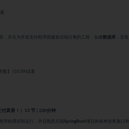
看
异，并且为开发支付程序搭建前后端分离的工程，创建
数据库
，安装
 (10:39)
试看
支付真香！）
13 节 | 220分钟
小程序的调试和运行，并且熟悉后端
SpringBoot
项目的各种业务接口