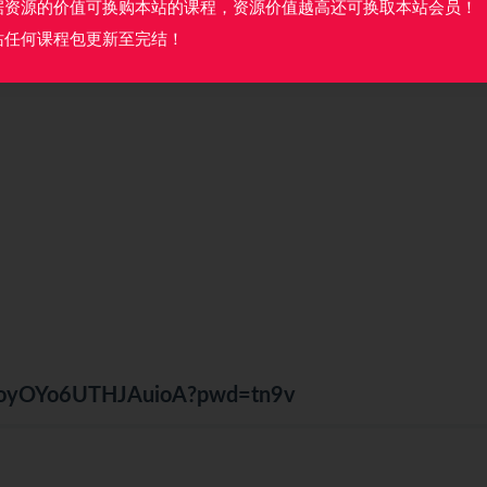
据资源的价值可换购本站的课程，资源价值越高还可换取本站会员！
真实业务系统，如外卖、电商、订票等各行业的业务系统，并支持微信
站任何课程包更新至完结！
tM4oyOYo6UTHJAuioA?pwd=tn9v