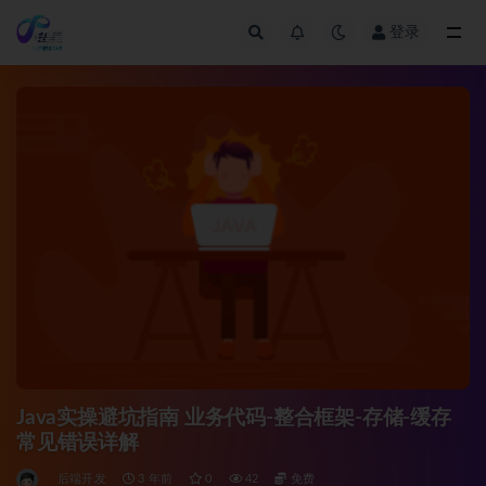
登录
全部
Java实操避坑指南 业务代码-整合框架-存储-缓存
常见错误详解
后端开发
3 年前
0
42
免费