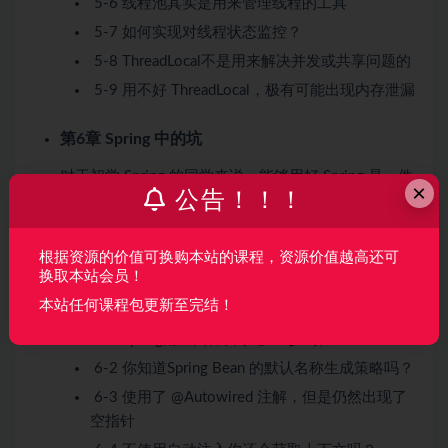
5-6 线程池其实是用来管理线程的工具
5-7 如何实现对线程状态监控？
5-8 ThreadLocal不是用来解决并发或共享问题的
5-9 用不好 ThreadLocal，极有可能出现内存泄漏
第6章 Spring 中的坑
对于初学 Spring 的同学来说，能够用好 Spring 是一件
×
公告！！！
不容易的事，关于 Bean 的名称、自动注入、容器与上
下文的理解、Scope、循环依赖、事务等等问题是层出
根据资源的价值可换购本站的课程，资源价值越高还可
不穷，本章将会带着你读懂 Spring 的特性，理解并用
换取本站会员！
好 Spring
本站任何课程包更新至完结！
6-1 Spring配置文件要小心“一步到位”
6-2 你知道Spring Bean 的默认名称生成策略吗？
6-3 使用了 @Autowired 注解，但是仍然出现了
空指针