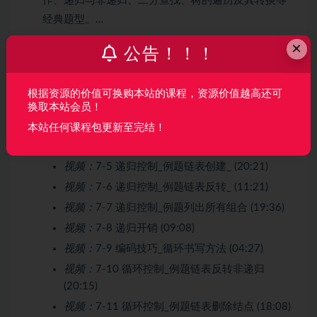
作、递归与非递归、二分查找、树的遍历及其转换等
经典题型。…
×
收起列表
公告！！！
视频：
7-1 编码技巧_概述 (03:49)
根据资源的价值可换购本站的课程，资源价值越高还可
视频：
7-2 在白板上写程序 (03:15)
换取本站会员！
视频：
7-3 数学归纳法是编码的依据 (08:33)
本站任何课程包更新至完结！
视频：
7-4 编码技巧_递归书写方法 (05:26)
视频：
7-5 递归控制_例题链表创建_ (20:21)
视频：
7-6 递归控制_例题链表反转_ (11:21)
视频：
7-7 递归控制_例题列出所有组合 (19:36)
视频：
7-8 递归开销 (09:08)
视频：
7-9 编码技巧_循环书写方法 (04:27)
视频：
7-10 循环控制_例题链表反转非递归
(20:15)
视频：
7-11 循环控制_例题链表删除结点 (18:08)