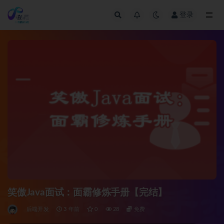
登录
全部
笑傲Java面试：面霸修炼手册【完结】
后端开发
3 年前
0
28
免费