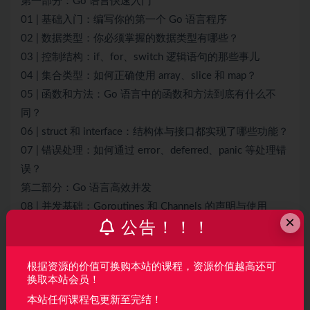
第一部分：Go 语言快速入门
01 | 基础入门：编写你的第一个 Go 语言程序
02 | 数据类型：你必须掌握的数据类型有哪些？
03 | 控制结构：if、for、switch 逻辑语句的那些事儿
04 | 集合类型：如何正确使用 array、slice 和 map？
05 | 函数和方法：Go 语言中的函数和方法到底有什么不
同？
06 | struct 和 interface：结构体与接口都实现了哪些功能？
07 | 错误处理：如何通过 error、deferred、panic 等处理错
误？
第二部分：Go 语言高效并发
08 | 并发基础：Goroutines 和 Channels 的声明与使用
×
公告！！！
09 | 同步原语：sync 包让你对并发控制得心应手
10 | Context：你必须掌握的多线程并发控制神器
11 | 并发模式：Go 语言中即学即用的高效并发模式
根据资源的价值可换购本站的课程，资源价值越高还可
换取本站会员！
第三部分：Go 语言深入理解
12 | 指针详解：在什么情况下应该使用指针？
本站任何课程包更新至完结！