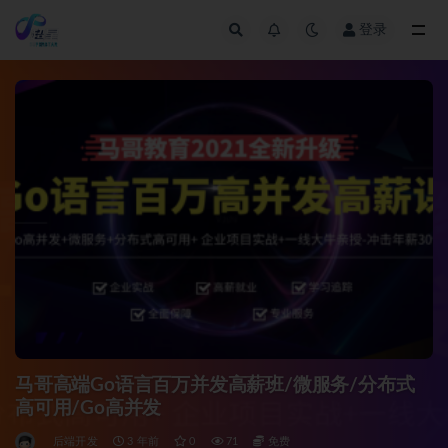
登录
全部
马哥高端Go语言百万并发高薪班/微服务/分布式
高可用/Go高并发
后端开发
3 年前
0
71
免费