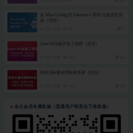
AI
3 周前
49
360
从 Vibe Coding 到 Harness × SDD 全栈开发实
战（完结）
AI
1 月前
56
79
Java+AI全栈开发工程师（完结）
AI
2 月前
182
180
程序员AI量化理财体系课（完结）
AI
2 月前
446
180
永久会员专属客服（普通用户联系右下角客服）