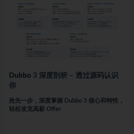
Dubbo
3 深度剖析 – 透过源码认识
你
抢先一步，深度掌握 Dubbo 3 核心和特性，
轻松攻克高薪 Offer