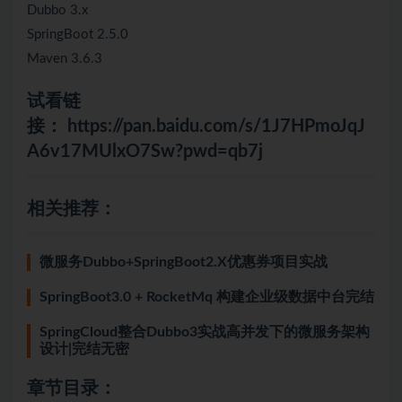
Dubbo 3.x
SpringBoot 2.5.0
Maven 3.6.3
试看链
接：
https://pan.baidu.com/s/1J7HPmoJqJ
A6v17MUlxO7Sw?pwd=qb7j
相关推荐：
微服务Dubbo+SpringBoot2.X优惠券项目实战
SpringBoot3.0 + RocketMq 构建企业级数据中台完结
SpringCloud整合Dubbo3实战高并发下的微服务架构
设计|完结无密
章节目录：