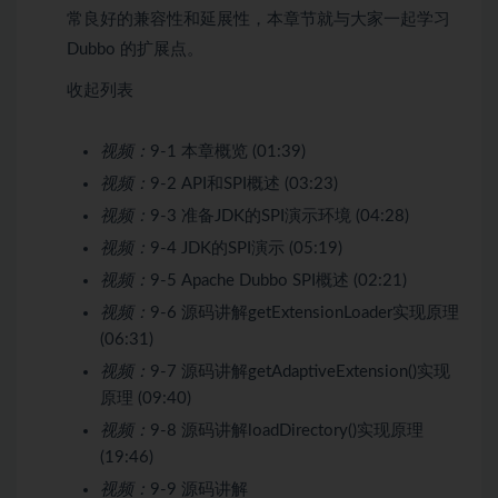
常良好的兼容性和延展性，本章节就与大家一起学习
Dubbo 的扩展点。
收起列表
视频：
9-1 本章概览 (01:39)
视频：
9-2 API和SPI概述 (03:23)
视频：
9-3 准备JDK的SPI演示环境 (04:28)
视频：
9-4 JDK的SPI演示 (05:19)
视频：
9-5 Apache Dubbo SPI概述 (02:21)
视频：
9-6 源码讲解getExtensionLoader实现原理
(06:31)
视频：
9-7 源码讲解getAdaptiveExtension()实现
原理 (09:40)
视频：
9-8 源码讲解loadDirectory()实现原理
(19:46)
视频：
9-9 源码讲解