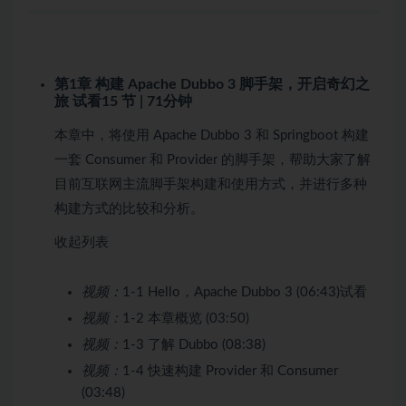
第1章 构建 Apache Dubbo 3 脚手架，开启奇幻之
旅
试看
15 节 | 71分钟
本章中，将使用 Apache Dubbo 3 和 Springboot 构建
一套 Consumer 和 Provider 的脚手架，帮助大家了解
目前互联网主流脚手架构建和使用方式，并进行多种
构建方式的比较和分析。
收起列表
视频：
1-1 Hello，Apache Dubbo 3 (06:43)
试看
视频：
1-2 本章概览 (03:50)
视频：
1-3 了解 Dubbo (08:38)
视频：
1-4 快速构建 Provider 和 Consumer
(03:48)