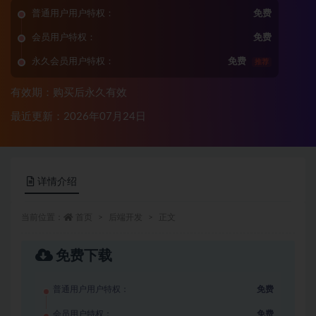
普通用户用户特权：
免费
会员用户特权：
免费
永久会员用户特权：
免费
推荐
有效期：购买后永久有效
最近更新：2026年07月24日
详情介绍
当前位置：
首页
后端开发
正文
免费下载
普通用户用户特权：
免费
会员用户特权：
免费