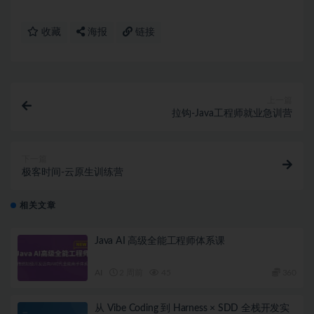
收藏
海报
链接
上一篇
拉钩-Java工程师就业急训营
下一篇
极客时间-云原生训练营
相关文章
Java AI 高级全能工程师体系课
AI
2 周前
45
360
从 Vibe Coding 到 Harness × SDD 全栈开发实