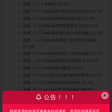
视频：
5-1 本章概览 (02:50)
视频：
5-2 Dubbo线程与线程池使用流程 (02:20)
视频：
5-3 Dubbo线程模型类型介绍 (05:09)
视频：
5-4 Dubbo线程模型配置及演示 (02:23)
视频：
5-5 Dubbo线程模型执行流程讲解 (12:52)
视频：
5-6 Dubbo线程模型三种类型源码讲解
(14:16)
视频：
5-7 Dubbo线程模型工作流程讲解 (12:37)
视频：
5-8 Dubbo线程模型区别和取舍 (09:52)
视频：
5-9 Dubbo线程池概况 (03:39)
视频：
5-10 Fixed线程池源码解析和配置 (05:05)
视频：
5-11 Dubbo线程池确认时机 (03:22)
视频：
5-12 limited线程池源码解析和配置
×
(02:33)
公告！！！
视频：
5-13 Cached线程池源码解析和配置
(02:03)
根据资源的价值可换购本站的课程，资源价值越高还可