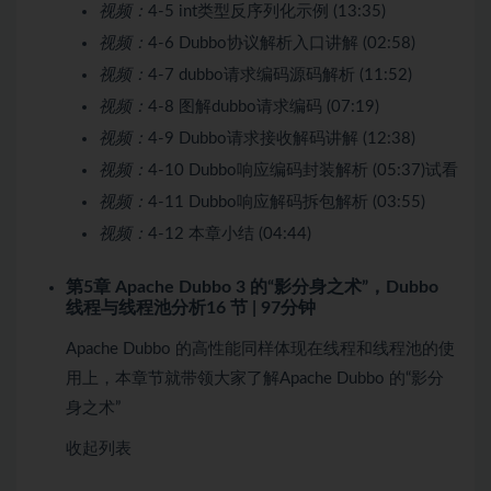
视频：
4-5 int类型反序列化示例 (13:35)
视频：
4-6 Dubbo协议解析入口讲解 (02:58)
视频：
4-7 dubbo请求编码源码解析 (11:52)
视频：
4-8 图解dubbo请求编码 (07:19)
视频：
4-9 Dubbo请求接收解码讲解 (12:38)
视频：
4-10 Dubbo响应编码封装解析 (05:37)
试看
视频：
4-11 Dubbo响应解码拆包解析 (03:55)
视频：
4-12 本章小结 (04:44)
第5章 Apache Dubbo 3 的“影分身之术”，Dubbo
线程与线程池分析
16 节 | 97分钟
Apache Dubbo 的高性能同样体现在线程和线程池的使
用上，本章节就带领大家了解Apache Dubbo 的“影分
身之术”
收起列表