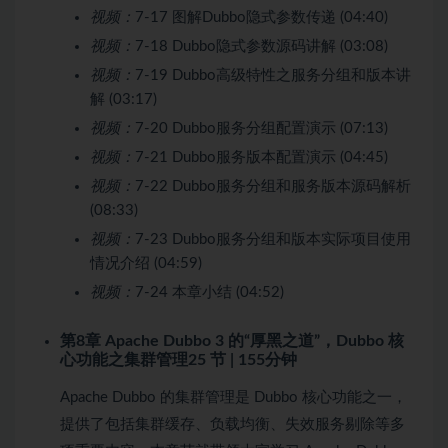
视频：
7-17 图解Dubbo隐式参数传递 (04:40)
视频：
7-18 Dubbo隐式参数源码讲解 (03:08)
视频：
7-19 Dubbo高级特性之服务分组和版本讲
解 (03:17)
视频：
7-20 Dubbo服务分组配置演示 (07:13)
视频：
7-21 Dubbo服务版本配置演示 (04:45)
视频：
7-22 Dubbo服务分组和服务版本源码解析
(08:33)
视频：
7-23 Dubbo服务分组和版本实际项目使用
情况介绍 (04:59)
视频：
7-24 本章小结 (04:52)
第8章 Apache Dubbo 3 的“厚黑之道”，Dubbo 核
心功能之集群管理
25 节 | 155分钟
Apache Dubbo 的集群管理是 Dubbo 核心功能之一，
提供了包括集群缓存、负载均衡、失效服务剔除等多