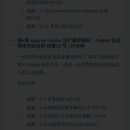
式源码讲解 (09:05)
视频：
3-16 InvokerInvocationHandler生成
(05:51)
视频：
3-17 本章小结 (01:56)
第4章 Apache Dubbo 3的“通信密码”，Dubbo 协议
和序列化分析
试看
12 节 | 89分钟
一款优秀的协议应该具备哪些特性？ 本章节会带领大
家从 Dubbo 协议入手，讲述一款优秀的协议的组成部
分和工作流程。
收起列表
视频：
4-1 本章概览 (02:52)
视频：
4-2 网络协议基本概念引入 (02:28)
视频：
4-3 协议定义与序列化讲解 (14:15)
视频：
4-4 int类型序列化示例 (06:01)