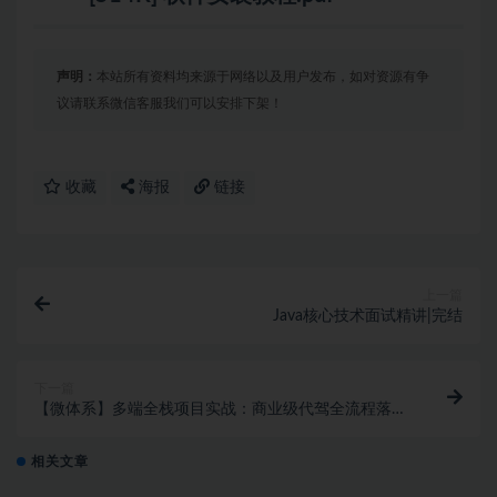
声明：
本站所有资料均来源于网络以及用户发布，如对资源有争
议请联系微信客服我们可以安排下架！
收藏
海报
链接
上一篇
Java核心技术面试精讲|完结
下一篇
【微体系】多端全栈项目实战：商业级代驾全流程落地|
完结无密
相关文章