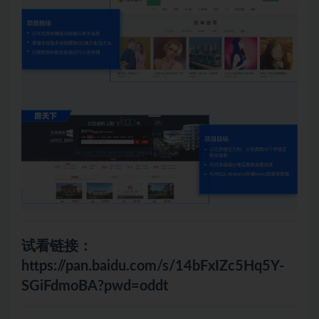
试看链接：
https://pan.baidu.com/s/14bFxIZc5Hq5Y-
SGiFdmoBA?pwd=oddt