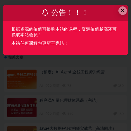
×
公告！！！
上一篇
【微体系】多端全栈项目实战：商业级代驾全流程落地|
完结无密
根据资源的价值可换购本站的课程，资源价值越高还可
换取本站会员！
下一篇
本站任何课程包更新至完结！
2021年尚硅谷Java后端【2021年11月结课】|阶段五已
更新|无秘
相关文章
（预定）AI Agent 全栈工程师训练营
AI
2 周前
73
380
程序员AI量化理财体系课（完结）
AI
2 月前
449
180
Java+大数据+AI架构师实战营（高清同步）