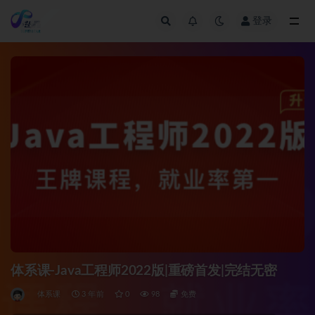
登录
全部
体系课-Java工程师2022版|重磅首发|完结无密
体系课
3 年前
0
98
免费