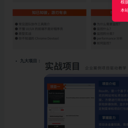
根
本
九大项目：