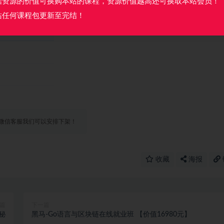
据资源的价值可换购本站的课程，资源价值越高还可换取本站会员！
站任何课程包更新至完结！
微信客服我们可以安排下架！
收藏
海报
篇
下一篇
无秘
黑马-Go语言与区块链在线就业班 【价值16980元】