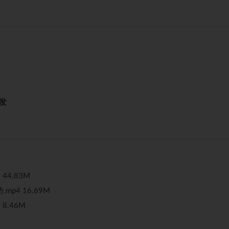
发
44.83M
mp4 16.69M
 8.46M