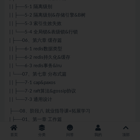
| | ├──5-1 隔离级别
| | ├──5-2 隔离级别&存储引擎&B树
| | ├──5-3 索引生效失效
| | └──5-4 全局锁&表级锁&行锁
| ├──06、第六章 缓存篇
| | ├──6-1 redis数据类型
| | ├──6-2 redis持久化&缓存
| | └──6-3 redis事务&lru
| └──07、第七章 分布式篇
| | ├──7-1 cap&paxos
| | ├──7-2 raft算法&gossip协议
| | └──7-3 通用设计
├──08、阶段八 就业指导课+拓展学习
| ├──01、第一章 工作篇
| | └──工作篇.mp4 120.12M
首页
分类
问答
我的
顶部
| ├──02、第二章 Java市场篇