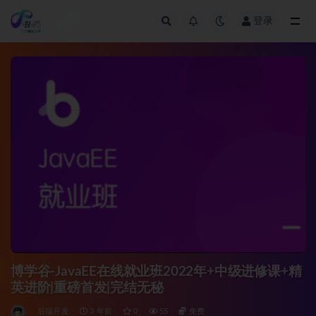
登录
全部
博学谷-JavaEE在线就业班2022年+中级进修课+精
英进阶|重磅首发|完结无秘
后端开发
3 年前
0
55
免费