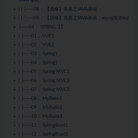
JAVA 基础
| | ├──08： 【选修】真题之JAVA基础
| | └──09： 【选修】真题之JAVA基础，mysql复杂sql
├──04： SPRING【】
| ├──01： VUE1
| ├──02： VUE2
| ├──03： Spring1
| ├──04： Spring2
| ├──05： Spring MVC1
| ├──06： Spring MVC2
| ├──07： Spring MVC3
| ├──08： MyBatis1
| ├──09： MyBatis2
| ├──10： MyBatis3
| ├──11： SpringBoot1
| ├──12： SpringBoot2