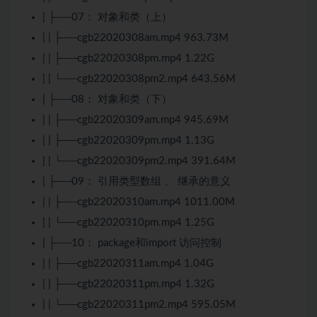
| ├──07： 对象和类（上）
| | ├──cgb22020308am.mp4 963.73M
| | ├──cgb22020308pm.mp4 1.22G
| | └──cgb22020308pm2.mp4 643.56M
| ├──08： 对象和类（下）
| | ├──cgb22020309am.mp4 945.69M
| | ├──cgb22020309pm.mp4 1.13G
| | └──cgb22020309pm2.mp4 391.64M
| ├──09： 引用类型数组 、 继承的意义
| | ├──cgb22020310am.mp4 1011.00M
| | └──cgb22020310pm.mp4 1.25G
| ├──10： package和import 访问控制
| | ├──cgb22020311am.mp4 1.04G
| | ├──cgb22020311pm.mp4 1.32G
| | └──cgb22020311pm2.mp4 595.05M