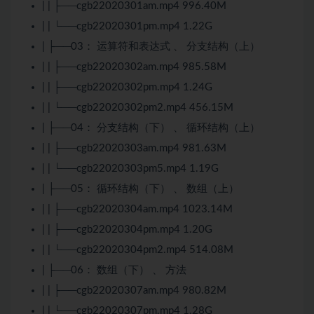
| | ├──cgb22020301am.mp4 996.40M
| | └──cgb22020301pm.mp4 1.22G
| ├──03： 运算符和表达式 、 分支结构（上）
| | ├──cgb22020302am.mp4 985.58M
| | ├──cgb22020302pm.mp4 1.24G
| | └──cgb22020302pm2.mp4 456.15M
| ├──04： 分支结构（下） 、 循环结构（上）
| | ├──cgb22020303am.mp4 981.63M
| | └──cgb22020303pm5.mp4 1.19G
| ├──05： 循环结构（下） 、 数组（上）
| | ├──cgb22020304am.mp4 1023.14M
| | ├──cgb22020304pm.mp4 1.20G
| | └──cgb22020304pm2.mp4 514.08M
| ├──06： 数组（下） 、 方法
| | ├──cgb22020307am.mp4 980.82M
| | └──cgb22020307pm.mp4 1.28G