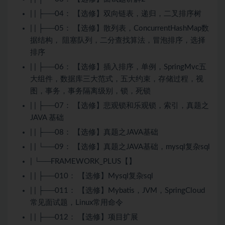
| | ├──04： 【选修】双向链表，递归，二叉排序树
| | ├──05： 【选修】散列表，ConcurrentHashMap数
据结构， 阻塞队列，二分查找算法，冒泡排序，选择
排序
| | ├──06： 【选修】插入排序，单例，SpringMvc五
大组件，数据库三大范式，五大约束，存储过程，视
图，事务，事务隔离级别，锁，死锁
| | ├──07： 【选修】悲观锁和乐观锁，索引，真题之
JAVA 基础
| | ├──08： 【选修】真题之JAVA基础
| | └──09： 【选修】真题之JAVA基础，mysql复杂sql
| └──FRAMEWORK_PLUS【】
| | ├──010： 【选修】Mysql复杂sql
| | ├──011： 【选修】Mybatis，JVM，SpringCloud
常见面试题，Linux常用命令
| | ├──012： 【选修】项目扩展