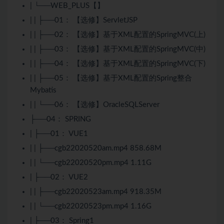
| └──WEB_PLUS【】
| | ├──01： 【选修】ServletJSP
| | ├──02： 【选修】基于XML配置的SpringMVC(上)
| | ├──03： 【选修】基于XML配置的SpringMVC(中)
| | ├──04： 【选修】基于XML配置的SpringMVC(下)
| | ├──05： 【选修】基于XML配置的Spring整合
Mybatis
| | └──06： 【选修】OracleSQLServer
├──04： SPRING
| ├──01： VUE1
| | ├──cgb22020520am.mp4 858.68M
| | └──cgb22020520pm.mp4 1.11G
| ├──02： VUE2
| | ├──cgb22020523am.mp4 918.35M
| | └──cgb22020523pm.mp4 1.16G
| ├──03： Spring1