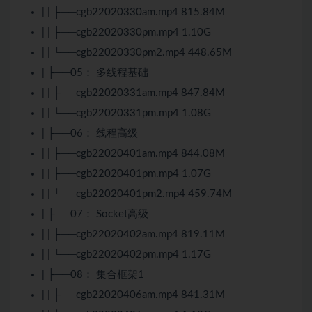
| | ├──cgb22020330am.mp4 815.84M
| | ├──cgb22020330pm.mp4 1.10G
| | └──cgb22020330pm2.mp4 448.65M
| ├──05： 多线程基础
| | ├──cgb22020331am.mp4 847.84M
| | └──cgb22020331pm.mp4 1.08G
| ├──06： 线程高级
| | ├──cgb22020401am.mp4 844.08M
| | ├──cgb22020401pm.mp4 1.07G
| | └──cgb22020401pm2.mp4 459.74M
| ├──07： Socket高级
| | ├──cgb22020402am.mp4 819.11M
| | └──cgb22020402pm.mp4 1.17G
| ├──08： 集合框架1
| | ├──cgb22020406am.mp4 841.31M