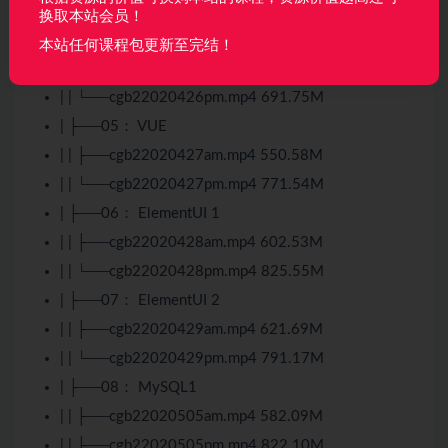
| | └──cgb22020425pm.mp4 740.07M
换取本站会员！
| ├──04： JavaScript1
本站任何课程包更新至完结！
| | ├──cgb22020426am.mp4 515.37M
| | └──cgb22020426pm.mp4 691.75M
| ├──05： VUE
| | ├──cgb22020427am.mp4 550.58M
| | └──cgb22020427pm.mp4 771.54M
| ├──06： ElementUI 1
| | ├──cgb22020428am.mp4 602.53M
| | └──cgb22020428pm.mp4 825.55M
| ├──07： ElementUI 2
| | ├──cgb22020429am.mp4 621.69M
| | └──cgb22020429pm.mp4 791.17M
| ├──08： MySQL1
| | ├──cgb22020505am.mp4 582.09M
| | ├──cgb22020505pm.mp4 822.10M