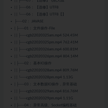
| | ├──05： 【选修】飞机大战
| | ├──06： 【选修】UTF8
| | └──06： 【选修】UTF8【】
├──02： JAVASE
| ├──01： 文件操作-File
| | ├──cgb22020325am.mp4 524.45M
| | ├──cgb22020325pm.mp4 762.41M
| | ├──cgb22020326am.mp4 600.81M
| | └──cgb22020326pm.mp4 804.14M
| ├──02： 基本IO操作
| | ├──cgb22020328am.mp4 809.76M
| | └──cgb22020328pm.mp4 1.13G
| ├──03： 文本数据IO操作，异常基础
| | ├──cgb22020329am.mp4 816.76M
| | └──cgb22020329pm.mp4 1.11G
| ├──04： 异常高级、Socket编程基础