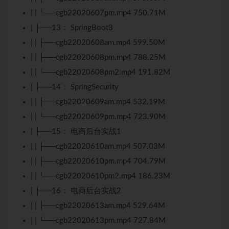
| | └──cgb22020607pm.mp4 750.71M
| ├──13： SpringBoot3
| | ├──cgb22020608am.mp4 599.50M
| | ├──cgb22020608pm.mp4 788.25M
| | └──cgb22020608pm2.mp4 191.82M
| ├──14： SpringSecurity
| | ├──cgb22020609am.mp4 532.19M
| | └──cgb22020609pm.mp4 723.90M
| ├──15： 电商后台实战1
| | ├──cgb22020610am.mp4 507.03M
| | ├──cgb22020610pm.mp4 704.79M
| | └──cgb22020610pm2.mp4 186.23M
| ├──16： 电商后台实战2
| | ├──cgb22020613am.mp4 529.64M
| | └──cgb22020613pm.mp4 727.84M