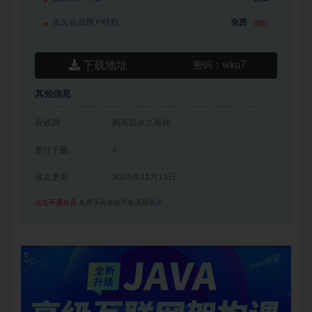
永久会员用户特权：
免费
推荐
下载地址
密码：
wku7
其他信息
有效期
购买后永久有效
累计下载
6
最近更新
2025年11月13日
点击开通会员
免费享有本站所有课程资源