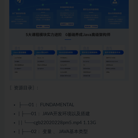
〖资源目录〗:
├──01： FUNDAMENTAL
| ├──01： JAVA开发环境以及搭建
| | └──cgb22020228pm5.mp4 1.13G
| ├──02： 变量 、 JAVA基本类型