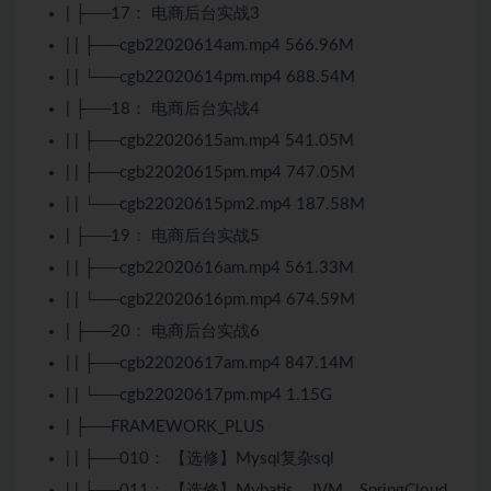
| ├──17： 电商后台实战3
| | ├──cgb22020614am.mp4 566.96M
| | └──cgb22020614pm.mp4 688.54M
| ├──18： 电商后台实战4
| | ├──cgb22020615am.mp4 541.05M
| | ├──cgb22020615pm.mp4 747.05M
| | └──cgb22020615pm2.mp4 187.58M
| ├──19： 电商后台实战5
| | ├──cgb22020616am.mp4 561.33M
| | └──cgb22020616pm.mp4 674.59M
| ├──20： 电商后台实战6
| | ├──cgb22020617am.mp4 847.14M
| | └──cgb22020617pm.mp4 1.15G
| ├──FRAMEWORK_PLUS
| | ├──010： 【选修】Mysql复杂sql
| | ├──011： 【选修】Mybatis，JVM，SpringCloud