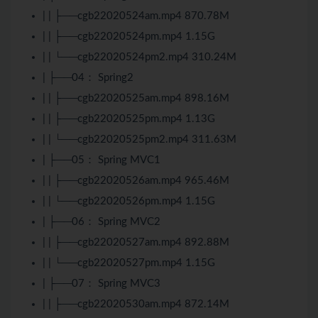
| | ├──cgb22020524am.mp4 870.78M
| | ├──cgb22020524pm.mp4 1.15G
| | └──cgb22020524pm2.mp4 310.24M
| ├──04： Spring2
| | ├──cgb22020525am.mp4 898.16M
| | ├──cgb22020525pm.mp4 1.13G
| | └──cgb22020525pm2.mp4 311.63M
| ├──05： Spring MVC1
| | ├──cgb22020526am.mp4 965.46M
| | └──cgb22020526pm.mp4 1.15G
| ├──06： Spring MVC2
| | ├──cgb22020527am.mp4 892.88M
| | └──cgb22020527pm.mp4 1.15G
| ├──07： Spring MVC3
| | ├──cgb22020530am.mp4 872.14M