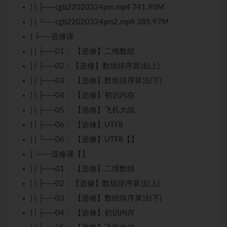
| | ├──cgb22020324pm.mp4 741.90M
| | └──cgb22020324pm2.mp4 385.97M
| ├──选修课
| | ├──01： 【选修】二维数组
| | ├──02：【选修】数组排序算法(上)
| | ├──03： 【选修】数组排序算法(下)
| | ├──04： 【选修】初识内存
| | ├──05： 【选修】飞机大战
| | ├──06： 【选修】UTF8
| | └──06： 【选修】UTF8【】
| └──选修课【】
| | ├──01： 【选修】二维数组
| | ├──02：【选修】数组排序算法(上)
| | ├──03： 【选修】数组排序算法(下)
| | ├──04： 【选修】初识内存