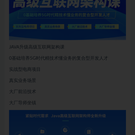
JAVA升级高级互联网架构课
0基础培养5G时代精技术懂业务的复合型开发人才
实战型电商项目
真实业务场景
大厂前沿技术
大厂导师坐镇