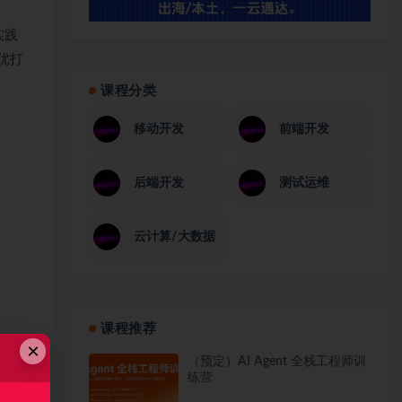
实践
调优打
课程分类
移动开发
前端开发
后端开发
测试运维
云计算/大数据
课程推荐
×
（预定）AI Agent 全栈工程师训
练营