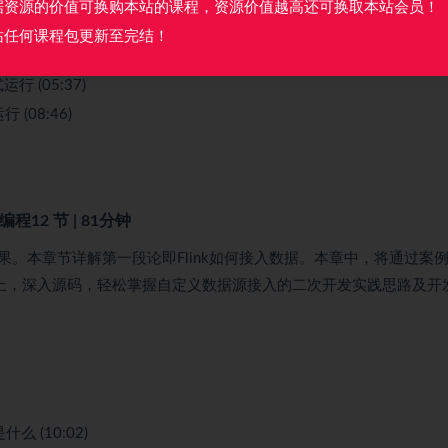
据资源的价值可换购本站的课程，资源价值越高还可换取本站会员！
用程序 (08:11)
站任何课程包更新至完结！
方式运行 (05:37)
运行 (08:46)
I编程
12 节 | 81分钟
。本章节详解第一段论即Flink如何接入数据。本章中，将通过案
基础上，深入源码，轻松掌握自定义数据源接入的二次开发实践思路及开
是什么 (10:02)