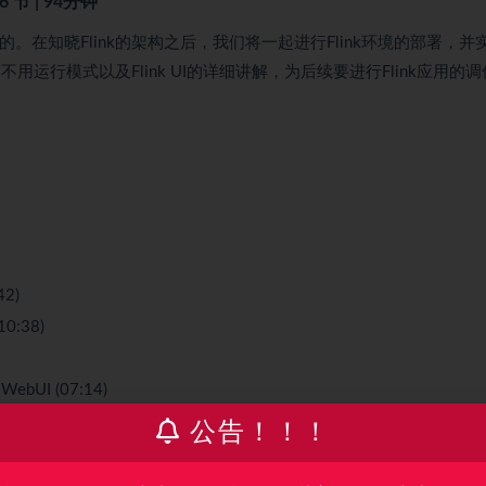
6 节 | 94分钟
。在知晓Flink的架构之后，我们将一起进行Flink环境的部署，并
不用运行模式以及Flink UI的详细讲解，为后续要进行Flink应用的
42)
10:38)
UI (07:14)
)
公告！！！
程序 (03:33)