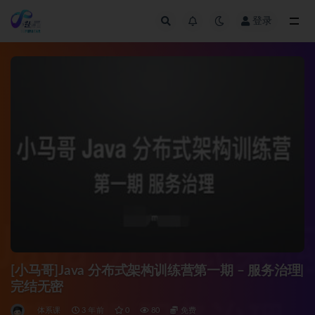
登录
全部
[小马哥]Java 分布式架构训练营第一期 – 服务治理|
完结无密
体系课
3 年前
0
80
免费