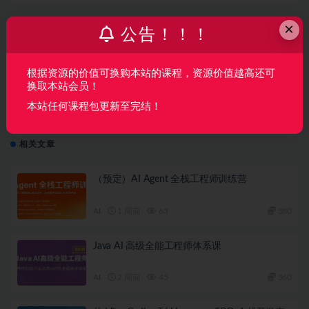
├──8.【直播】【直播】第一期 Java 分布式架构 - 服务治理 -
└──9.【直播】第一期 第五节：站点国际化设计.mp4  2.04
×
公告！！！
上一篇
【极客时间训练营】2023高级Java工程师体系课2.0
根据资源的价值可换购本站的课程，资源价值越高还可
换取本站会员！
下一篇
本站任何课程包更新至完结！
尚硅谷-2023年java就业班|价值12800|阶段10完结无密
相关文章
（预定）AI Agent 全栈工程师训练营
AI
1 周前
63
380
Java AI 高级全能工程师体系课
AI
2 周前
45
360