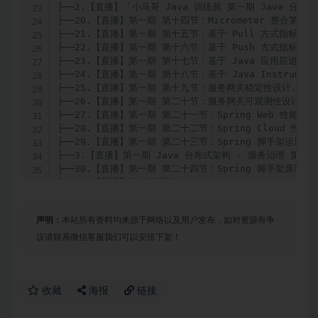
├──2.【直播】「小马哥 Java 训练营 第一期 Java 分布式
├──20.【直播】第一期 第十四节：Micrometer 整合第三方框架
├──21.【直播】第一期 第十五节：基于 Pull 方式指标监控平台
├──22.【直播】第一期 第十六节：基于 Push 方式指标监控平台
├──23.【直播】第一期 第十七节：基于 Java 应用层追踪服务链
├──24.【直播】第一期 第十八节：基于 Java Instrument
├──25.【直播】第一期 第十九节：服务网关稳定性设计.mp4  1
├──26.【直播】第一期 第二十节：服务网关可观测性设计.mp4  
├──27.【直播】第一期 第二十一节：Spring Web 性能优化.mp
├──28.【直播】第一期 第二十二节：Spring Cloud 性能优化.
├──29.【直播】第一期 第二十三节：Spring 脚手架运用、架构
├──3.【直播】第一期 Java 分布式架构 - 服务治理 第一节：
├──30.【直播】第一期 第二十四节：Spring 脚手架原理、实现
├──31.【直播】第二期规划.mp4  2.55G

├──33.【直播】第一期 结营直播.mp4  1.15G

├──35.【直播】第一期 加餐一 作业答疑.mp4  1.13G

声明：
本站所有资料均来源于网络以及用户发布，如对资源有争
├──36.【直播】第一期 加餐一 作业答疑（二）.mp4  1.01G
├──38.【直播】第一期 加餐二 作业答疑（二）.mp4  1.57G
议请联系微信客服我们可以安排下架！
├──39.【直播】第一期 加餐四 作业答疑（四）.mp4  1.57G
├──4.【直播】第一期 Java 分布式架构 - 服务治理 第二节：
├──41.【直播】第二期 Java 分布式架构 - 模式、设计与实现 
├──5.【直播】第一期 第三节：REST API 服务端设计.mp4  
收藏
海报
链接
├──6.【直播】第一期 第四节：REST API 客户端设计.mp4  
├──7.【直播】第一期 Java 分布式架构 - 服务治理 第三节：R