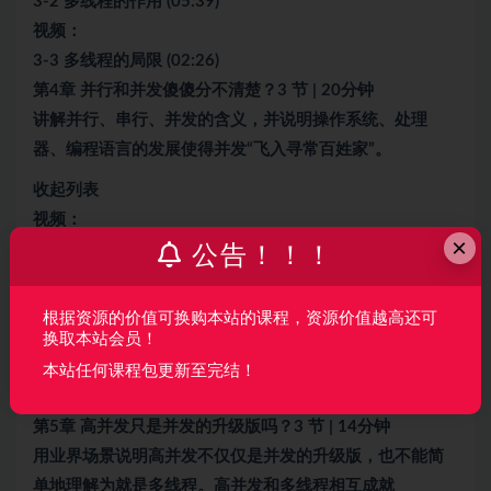
3-2 多线程的作用 (05:39)
视频：
3-3 多线程的局限 (02:26)
第4章 并行和并发傻傻分不清楚？3 节 | 20分钟
讲解并行、串行、并发的含义，并说明操作系统、处理
器、编程语言的发展使得并发“飞入寻常百姓家”。
收起列表
视频：
×
4-1 并行和并发 (08:25)
公告！！！
视频：
4-2 并发的第二种概念——生活场景举例：打
游戏
时女朋友
根据资源的价值可换购本站的课程，资源价值越高还可
来电话查岗 (06:56)
换取本站会员！
视频：
本站任何课程包更新至完结！
4-3 是什么让并发和并行成为了可能？ (03:48)
第5章 高并发只是并发的升级版吗？3 节 | 14分钟
用业界场景说明高并发不仅仅是并发的升级版，也不能简
单地理解为就是多线程。高并发和多线程相互成就