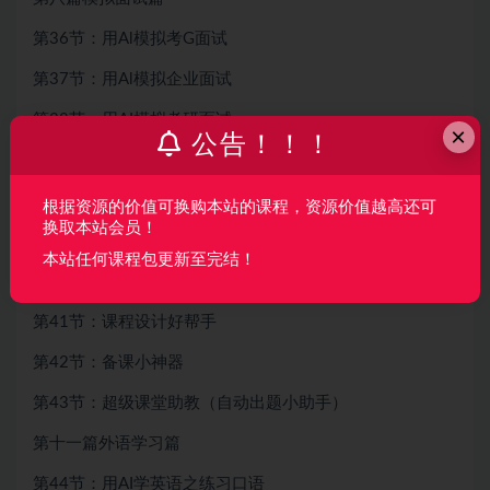
第36节：用Al模拟考G面试
第37节：用Al模拟企业面试
第38节：用AI模拟考研面试
×
公告！！！
第九篇知识获取篇
第39节：用Al快速获取知识
根据资源的价值可换购本站的课程，资源价值越高还可
换取本站会员！
第40节：用Al获取技能学习路径规划
本站任何课程包更新至完结！
第十篇数学神奇篇
第41节：课程设计好帮手
第42节：备课小神器
第43节：超级课堂助教（自动出题小助手）
第十一篇外语学习篇
第44节：用AI学英语之练习口语