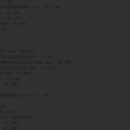
.19M

现相机操作界面.mp4  102.54M

68.72M

70.87M

4  59.42M

0M





mp4  78.82M

染管线的区别.mp4  73.35M

建OpenGLES渲染管线的.mp4  80.38M

ES渲染管线的建立.mp4  77.48M

器)绘制一个三角形？  

 48.00M

22.28M

做好准备.mp4  62.34M

0M

5.61M

大缩小、旋转与平移？  

24.18M

1.34M
