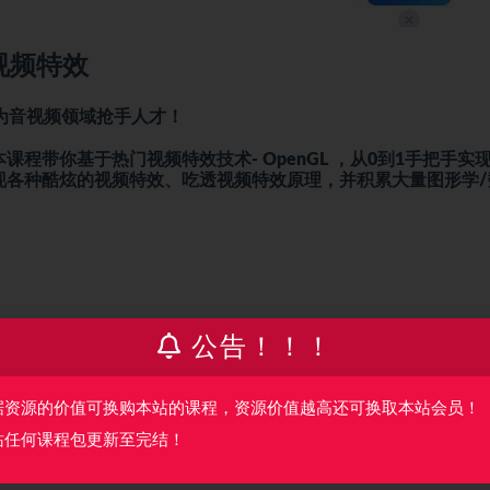
视频特效
为音视频领域抢手人才！
程带你基于热门视频特效技术- OpenGL ，从0到1手把手实
实现各种酷炫的视频特效、吃透视频特效原理，并积累大量图形学/
公告！！！
据资源的价值可换购本站的课程，资源价值越高还可换取本站会员！
站任何课程包更新至完结！
Tlo9qOKSHoU9hICq-EQ?pwd=c4cx