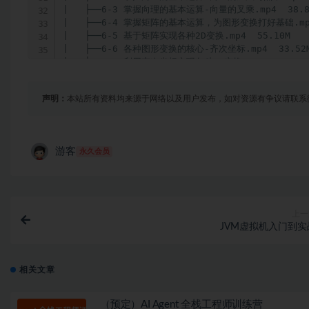
|   ├──6-3 掌握向理的基本运算-向量的叉乘.mp4  38.80
|   ├──6-4 掌握矩阵的基本运算，为图形变换打好基础.mp4 
|   ├──6-5 基于矩阵实现各种2D变换.mp4  55.10M

|   ├──6-6 各种图形变换的核心-齐次坐标.mp4  33.52M
|   ├──6-7 利用齐次坐标实现各种3D变换.mp4  36.24M

|   └──6-8 [实战]基于齐次坐标实现[平移-旋转-缩放]等图形
├──第7章 OpenGL基础实战第三步：牢牢掌握特效渲染中的色
声明：
本站所有资料均来源于网络以及用户发布，如对资源有争议请联系
|   ├──7-1 光与五彩缤纷的颜色.mp4  37.21M

|   ├──7-2 各种各样的色彩空间.mp4  54.58M

|   ├──7-3 RGB与YUV格式是什么样.mp4  52.70M

|   └──7-4 RGB与YUV格式之间的相互转换.mp4  52.56M
游客
永久会员
├──第8章 OpenGL基础实战第四步：如何提升性能及对渲染的
|   ├──8-1 提高Shader性能-VBO基础知识.mp4  42.38
|   ├──8-2 [实战]使用VBO提高绘制三角形的效率.mp4  5
|   ├──8-3 提高Shader性能-EBO基础知识.mp4  35.82
|   ├──8-4 [实战]使用EBO提高绘制三角形的效率.mp4  6
上一
|   ├──8-5 提高Shader性能-VAO基础知识.mp4  24.16
JVM虚拟机入门到实
|   ├──8-6 [实战]使用VAO提高绘制模型的效率.mp4  39.
|   ├──8-7 代码优化.mp4  101.97M

|   ├──8-8 在Shader中使用条件判断.mp4  103.39M

相关文章
|   └──8-9 在Shader中的使用循环与函数.mp4  47.39M
├──第9章 OpenGL基础实战第五步：特效渲染中的坐标变换与
|   ├──9-1 我们不得不知道的视图变换.mp4  51.16M

（预定）AI Agent 全栈工程师训练营