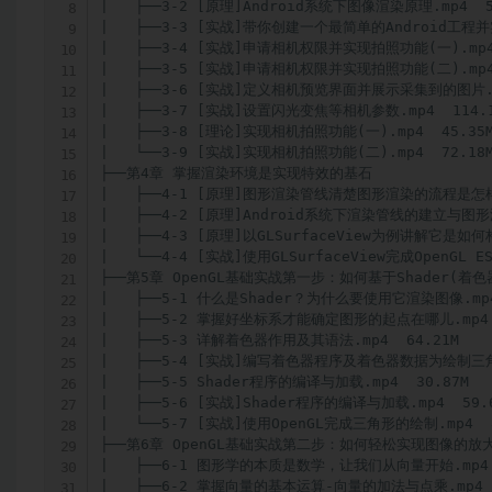
|   ├──3-2 [原理]Android系统下图像渲染原理.mp4  55
|   ├──3-3 [实战]带你创建一个最简单的Android工程并实
|   ├──3-4 [实战]申请相机权限并实现拍照功能(一).mp4  
|   ├──3-5 [实战]申请相机权限并实现拍照功能(二).mp4  
|   ├──3-6 [实战]定义相机预览界面并展示采集到的图片.mp
|   ├──3-7 [实战]设置闪光变焦等相机参数.mp4  114.1
|   ├──3-8 [理论]实现相机拍照功能(一).mp4  45.35M
|   └──3-9 [实战]实现相机拍照功能(二).mp4  72.18M
├──第4章 掌握渲染环境是实现特效的基石  

|   ├──4-1 [原理]图形渲染管线清楚图形渲染的流程是怎样的.
|   ├──4-2 [原理]Android系统下渲染管线的建立与图形渲
|   ├──4-3 [原理]以GLSurfaceView为例讲解它是如何构
|   └──4-4 [实战]使用GLSurfaceView完成OpenGL 
├──第5章 OpenGL基础实战第一步：如何基于Shader(着色
|   ├──5-1 什么是Shader？为什么要使用它渲染图像.mp4 
|   ├──5-2 掌握好坐标系才能确定图形的起点在哪儿.mp4  
|   ├──5-3 详解着色器作用及其语法.mp4  64.21M

|   ├──5-4 [实战]编写着色器程序及着色器数据为绘制三角形
|   ├──5-5 Shader程序的编译与加载.mp4  30.87M

|   ├──5-6 [实战]Shader程序的编译与加载.mp4  59.6
|   └──5-7 [实战]使用OpenGL完成三角形的绘制.mp4  8
├──第6章 OpenGL基础实战第二步：如何轻松实现图像的放
|   ├──6-1 图形学的本质是数学，让我们从向量开始.mp4  
|   ├──6-2 掌握向量的基本运算-向量的加法与点乘.mp4  6