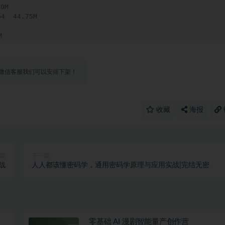
M

 44.75M



变换.mp4  65.55M

彩空间  

微信客服我们可以安排下架！


收藏
海报
精准控制  

M

3.22M

M

9.88M

篇
下一篇
M

战
人人都该懂密码学，通用密码学原理与应用实战|完结无密
58M



投影  

零基础 AI 漫剧智能量产创作营