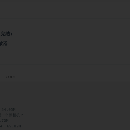
（完结）
放器
4.05M

一个照相机？  

70M

 69.82M
