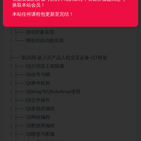
换取本站会员！
│ ├── 赢棋情况分析
本站任何课程包更新至完结！
│ ├── 裁判对象分析
│ ├── 获胜玩家显示
│ ├── 游戏对象实现
│ └── 网络对战功能实现
│
├── 第20周 嵌入式产品人机交互必备-QT框架
│ ├── Qt介绍及工程搭建
│ ├── Qt信号与槽
│ ├── Qt事件机制
│ ├── QString与QByteArray使用
│ ├── Qt文件操作
│ ├── Qt多线程编程
│ ├── Qt网络编程
│ ├── Qt数据库编程
│ ├── Qt图形与图像