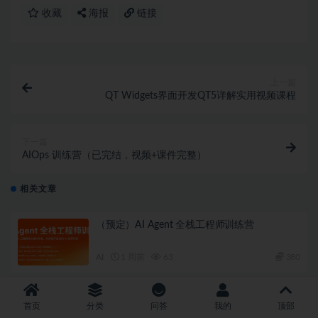
收藏
海报
链接
上一篇
QT Widgets界面开发QT5详解实用视频课程
下一篇
AIOps 训练营（已完结，视频+课件完整）
相关文章
（预定）AI Agent 全栈工程师训练营
AI
1 周前
63
380
程序员AI量化理财体系课（完结）
首页
分类
问答
我的
顶部