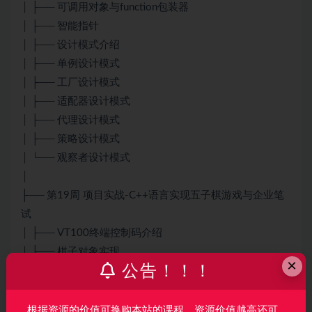
│ ├── 可调用对象与function包装器
│ ├── 智能指针
│ ├── 设计模式介绍
│ ├── 单例设计模式
│ ├── 工厂设计模式
│ ├── 适配器设计模式
│ ├── 代理设计模式
│ ├── 策略设计模式
│ └── 观察者设计模式
│
├── 第19周 项目实战-C++语言实现五子棋游戏与企业笔
试
│ ├── VT100终端控制码介绍
│ ├── 棋子对象实现
×
公告！！！
│ ├── 棋盘对象实现
│ ├── 玩家对象实现
│ ├── 按键控制
根据资源的价值可换购本站的课程，资源价值越高还可