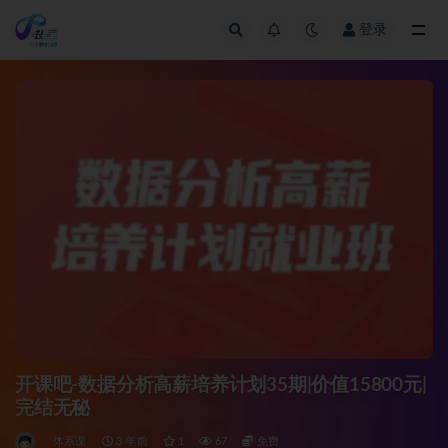
登录
全部
开课吧-数据分析高薪培养计划35期|价值15800元|
完结无秘
体系课
3 年前
1
67
免费