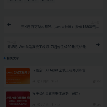
上一篇
开K吧-百万架构师P8（Java大神班）|价值15800元|完
结无秘百度云
下一篇
开课吧-Web前端高级工程师17期|价值6980元|完结无
秘
相关文章
（预定）AI Agent 全栈工程师训练营
AI
1 周前
62
380
程序员AI量化理财体系课（完结）
AI
2 月前
445
180