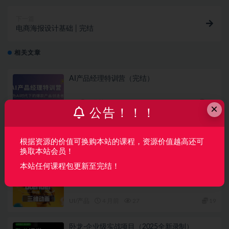
下一篇
电商海报设计基础 | 完结
相关文章
AI产品经理特训营（完结）
AI
2 月前
767
160
×
公告！！！
覆盖车载投屏、多媒体、智能语音等核心功能
开发（完结）
根据资源的价值可换购本站的课程，资源价值越高还可
换取本站会员！
UI/产品
3 月前
46
49
本站任何课程包更新至完结！
葵黑黑Blender课程第08期
UI/产品
4 月前
27
19
卧龙-企业级实战项目（2025全新录制）