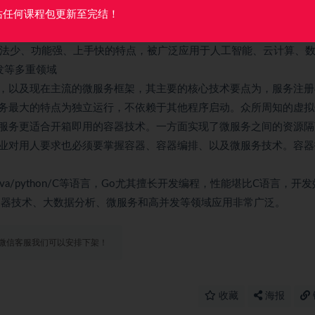
平台做支撑，绝大多数的服务器操作系统，都要基于Linux平台的运
站任何课程包更新至完结！
能想到的各种应用，它们的后台全都要基于Linux
备语法少、功能强、上手快的特点，被广泛应用于人工智能、云计算、
发等多重领域
构，以及现在主流的微服务框架，其主要的核心技术要点为，服务注册
务最大的特点为独立运行，不依赖于其他程序启动。众所周知的虚拟
服务更适合开箱即用的容器技术。一方面实现了微服务之间的资源隔
业对用人要求也必须要掌握容器、容器编排、以及微服务技术。容器
ava/python/C等语言，Go尤其擅长开发编程，性能堪比C语言，开
计算、容器技术、大数据分析、微服务和高并发等领域应用非常广泛。
微信客服我们可以安排下架！
收藏
海报