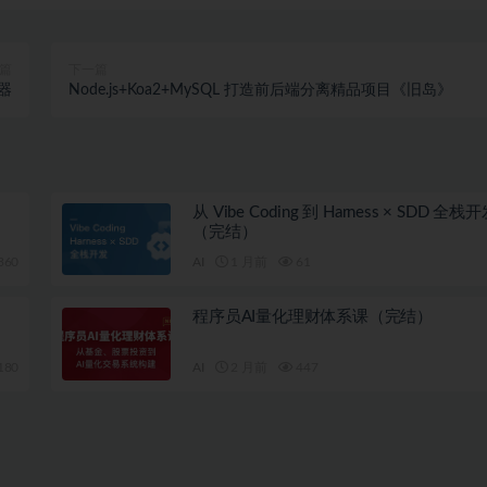
篇
下一篇
器
Node.js+Koa2+MySQL 打造前后端分离精品项目《旧岛》
从 Vibe Coding 到 Harness × SDD 全
（完结）
360
AI
1 月前
61
程序员AI量化理财体系课（完结）
180
AI
2 月前
447