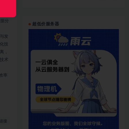
行。时
数据分
超低价服务器
与发
化技
离，
技术
发效率
链接