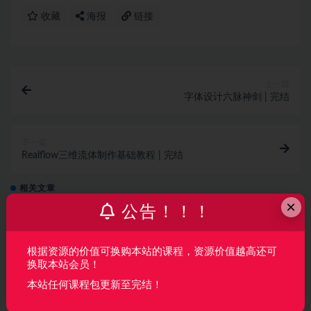
收藏
海报
链接
上一篇
字体设计六脉神剑 | 完结
下一篇
Realflow三维流体制作基础教程 | 完结
相关文章
×
公告！！！
AI产品经理特训营（完结）
根据资源的价值可换购本站的课程，资源价值越高还可
AI
2 月前
766
160
换取本站会员！
本站任何课程包更新至完结！
覆盖车载投屏、多媒体、智能语音等核心功能
开发（完结）