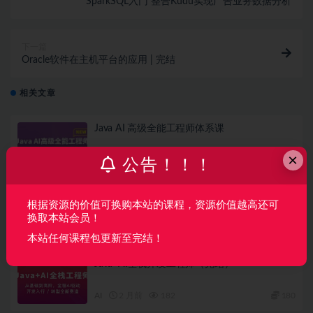
SparkSQL入门 整合Kudu实现广告业务数据分析
下一篇
Oracle软件在主机平台的应用 | 完结
相关文章
Java AI 高级全能工程师体系课
×
AI
2 周前
46
360
公告！！！
从 Vibe Coding 到 Harness × SDD 全栈开发实
根据资源的价值可换购本站的课程，资源价值越高还可
战（完结）
换取本站会员！
AI
1 月前
55
79
本站任何课程包更新至完结！
Java+AI全栈开发工程师（完结）
AI
2 月前
182
180