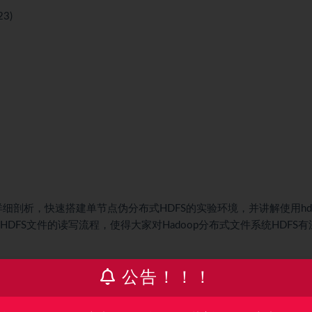
23)
详细剖析，快速搭建单节点伪分布式HDFS的实验环境，并讲解使用hdf
细分析HDFS文件的读写流程，使得大家对Hadoop分布式文件系统HDFS
公告！！！