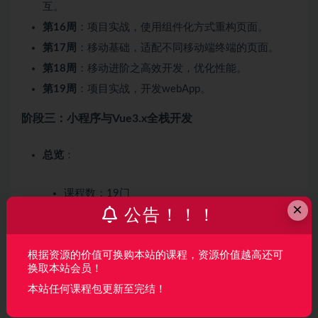
互。
第16周
：项目实战，使用组件化方式重构页面。
第17周
：移动基础，适配不同移动端终端的页面。
第18周
：移动进阶之高效开发，优化性能。
第19周
：项目实战，开发webApp。
阶段三：小程序与Vue3.x全栈开发
总览
：
课程数：19门
×
公告！！！
总时长：58小时
练习题：175
根据资源的价值可换购本站的课程，资源价值越高还可
大作业：3
换取本站会员！
考试：1
本站任何课程包更新至完结！
教辅资料：10