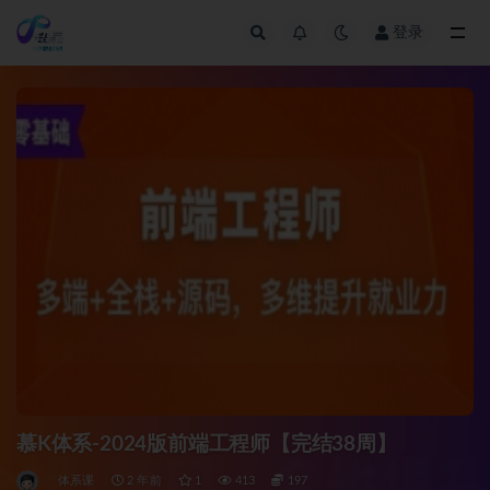
登录
全部
慕K体系-2024版前端工程师【完结38周】
体系课
2 年前
1
413
197