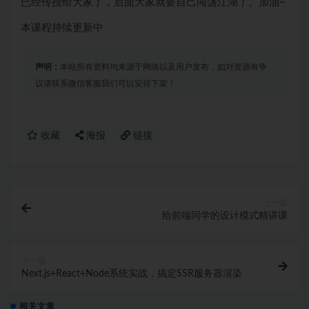
已经传授给大家了，后面大家就要自己闯荡江湖了。加油~
本课程持续更新中
声明：
本站所有资料均来源于网络以及用户发布，如对资源有争
议请联系微信客服我们可以安排下架！
收藏
海报
链接
上一篇
给前端同学的设计模式精讲课
下一篇
Next.js+React+Node系统实战，搞定SSR服务器渲染
相关文章