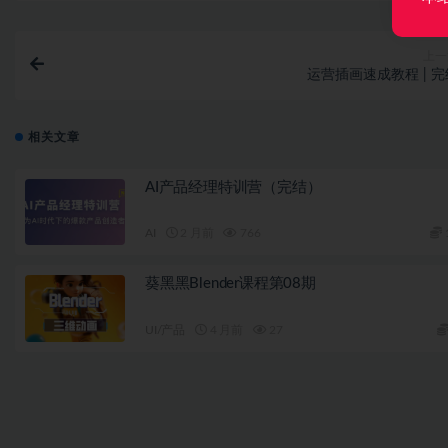
上一
运营插画速成教程 | 完
相关文章
AI产品经理特训营（完结）
AI
2 月前
766
葵黑黑Blender课程第08期
UI/产品
4 月前
27