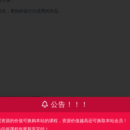
造字体；
优化，更快的设计出优秀的作品。
微信客服我们可以安排下架！
公告！！！
收藏
海报
据资源的价值可换购本站的课程，资源价值越高还可换取本站会员！
站任何课程包更新至完结！