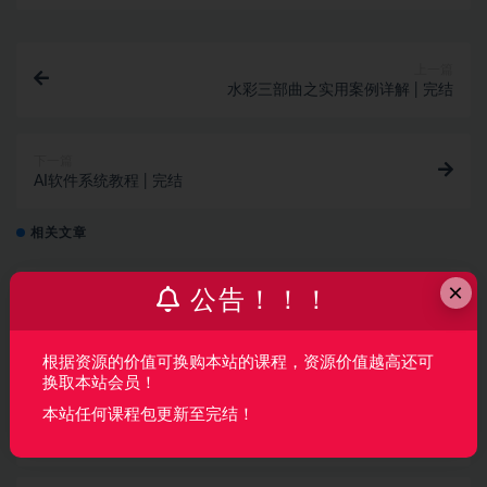
上一篇
水彩三部曲之实用案例详解 | 完结
下一篇
AI软件系统教程 | 完结
相关文章
×
AI产品经理特训营（完结）
公告！！！
AI
2 月前
767
160
根据资源的价值可换购本站的课程，资源价值越高还可
换取本站会员！
覆盖车载投屏、多媒体、智能语音等核心功能
开发（完结）
本站任何课程包更新至完结！
UI/产品
3 月前
46
49