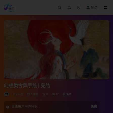
登录
全部
幻想类古风手绘 | 完结
UI/产品
3 年前
0
17
免费
普通用户用户特权：
免费